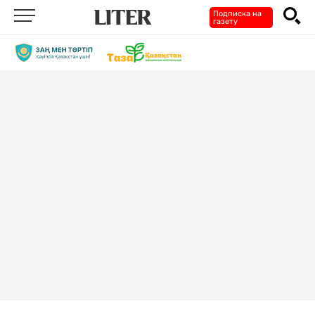
Подписка на
газету