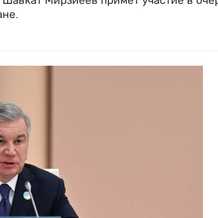
а Шавкат Мирзиёев примет участие в оч
ане.