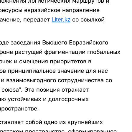
ложнения логистических маршрутов и
ресурсы евразийское направление
начение, передает
Liter.kz
со ссылкой
ходе заседания Высшего Евразийского
а фоне растущей фрагментации глобальных
очек и смещения приоритетов в
ов принципиальное значение для нас
 и взаимовыгодного сотрудничества со
 союза”. Эта позиция отражает
ию устойчивых и долгосрочных
пространстве.
тавляет собой одно из крупнейших
ветском пространстве, сформированное