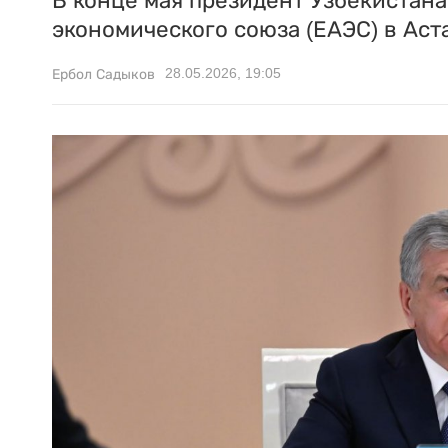
В конце мая президент Узбекистан
экономического союза (ЕАЭС) в Аст
28.05.2026, 19:05
Ербол Садыков