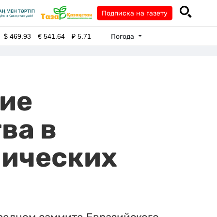
Подписка на газету
Погода
$
469.93
€
541.64
₽
5.71
ние
ва в
мических