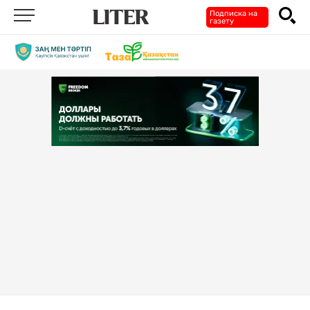
Подписка на
газету