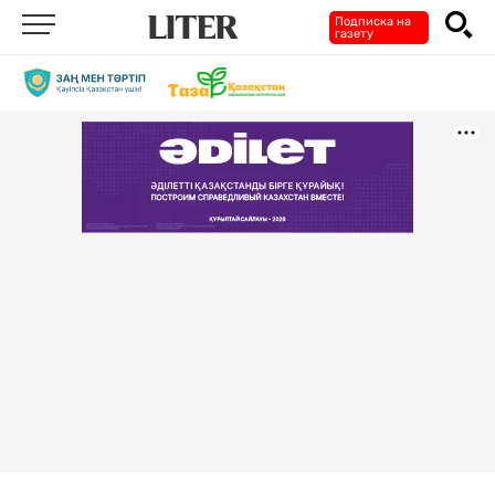
Подписка на
газету