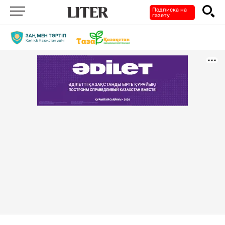
Подписка на
газету