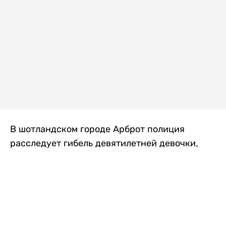
В шотландском городе Арброт полиция
расследует гибель девятилетней девочки,
которую нашли с тяжелыми травмами в
промышленной зоне, где семья разбила
палаточный лагерь. По подозрению в
убийстве ребенка задержан ее 35-летний
отец, передает
Liter.kz
со ссылкой на
The Sun
.