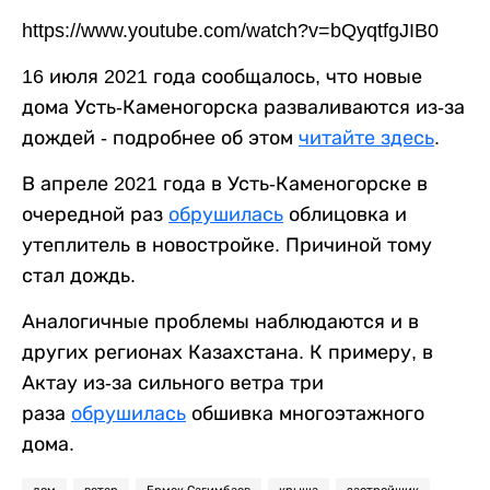
https://www.youtube.com/watch?v=bQyqtfgJIB0
16 июля 2021 года сообщалось, что новые
дома Усть-Каменогорска разваливаются из-за
дождей - подробнее об этом
читайте здесь
.
В апреле 2021 года в Усть-Каменогорске в
очередной раз
обрушилась
облицовка и
утеплитель в новостройке. Причиной тому
стал дождь.
Аналогичные проблемы наблюдаются и в
других регионах Казахстана. К примеру, в
Актау из-за сильного ветра три
раза
обрушилась
обшивка многоэтажного
дома.
дом
ветер
Ермек Сагимбаев
крыша
застройщик