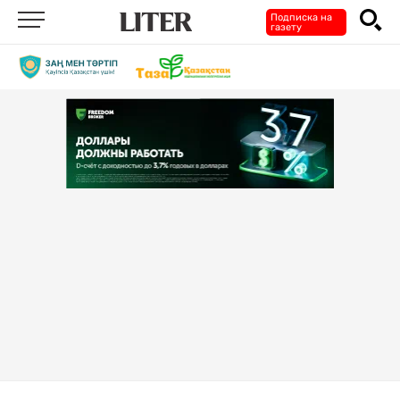
Подписка на
газету