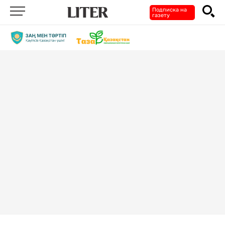
Подписка на
газету