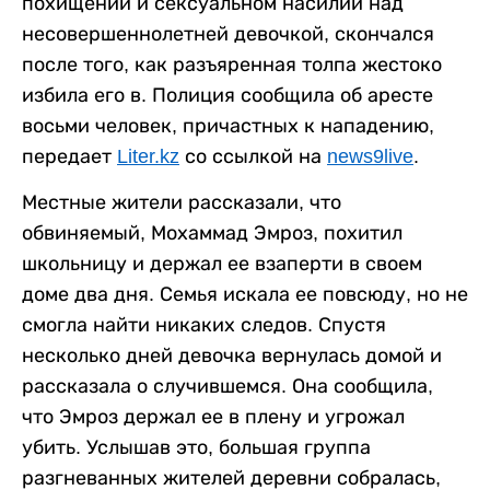
похищении и сексуальном насилии над
несовершеннолетней девочкой, скончался
после того, как разъяренная толпа жестоко
избила его в. Полиция сообщила об аресте
восьми человек, причастных к нападению,
передает
Liter.kz
со ссылкой на
news9live
.
Местные жители рассказали, что
обвиняемый, Мохаммад Эмроз, похитил
школьницу и держал ее взаперти в своем
доме два дня. Семья искала ее повсюду, но не
смогла найти никаких следов. Спустя
несколько дней девочка вернулась домой и
рассказала о случившемся. Она сообщила,
что Эмроз держал ее в плену и угрожал
убить. Услышав это, большая группа
разгневанных жителей деревни собралась,