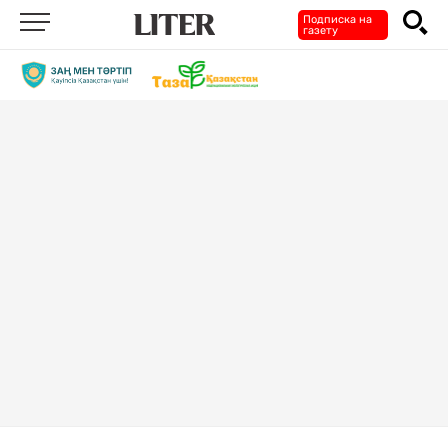
Подписка на
газету