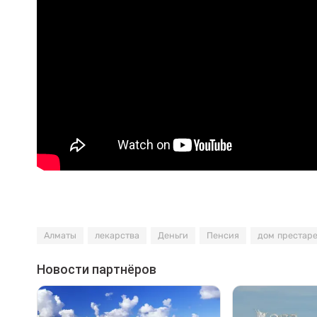
Алматы
лекарства
Деньги
Пенсия
дом престар