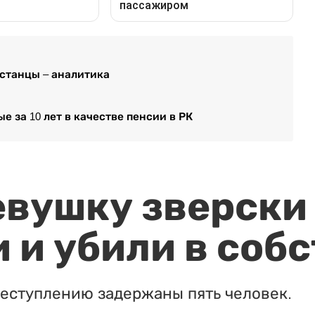
хстанцы – аналитика
е за 10 лет в качестве пенсии в РК
евушку зверски
 и убили в соб
реступлению задержаны пять человек.