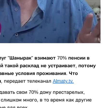
луг "Шанырак" взимают 70% пенсии в
 такой расклад не устраивает, потому
авные условия проживания. Что
я,
передает телеканал
Almaty.tv.
давать свои 70% дому престарелых,
т слишком много, в то время как другие
 не для всех,