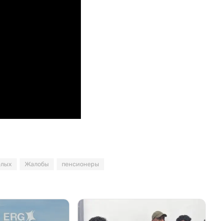
елых
Жалобы
пенсионеры