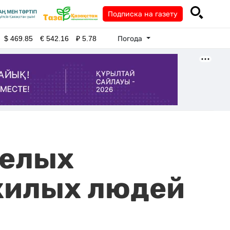
Подписка на газету
Погода
$
469.85
€
542.16
₽
5.78
релых
жилых людей