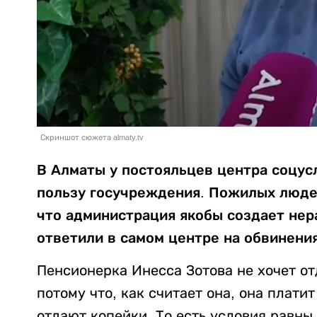
Скриншот сюжета almaty.tv
В Алматы у постояльцев центра соцус
пользу госучреждения. Пожилых людей
что администрация якобы создает нер
ответили в самом центре на обвинени
Пенсионерка Инесса Зотова не хочет от
потому что, как считает она, она плати
отдают копейки. То есть условия равны