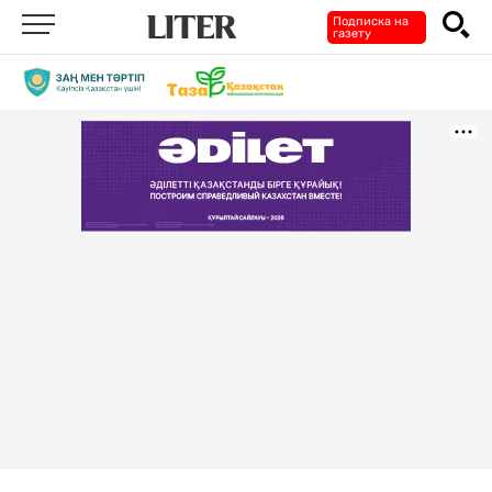
Подписка на
газету