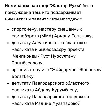
Номинация партнер "Жастар Рухы"
была
присуждена тем, кто поддерживает
инициативы талантливой молодежи:
спортсмену, мастеру смешанных
единоборств (MMA) Арману Оспанову;
депутату Алматинского областного
маслихата и амбассадору проекта
"Чемпиондық Рух" Нурсултану
Орынбасарову;
организатору игр "Жайдарман" Жанасылу
Болатбеку;
депутату Павлодарского областного
маслихата Айдару Курумбаеву;
депутату Павлодарского городского
маслихата Мадине Музапаровой.