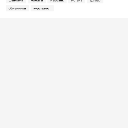
Шымкент
Алматы
Нацбанк
Астана
доллар
обменники
курс валют