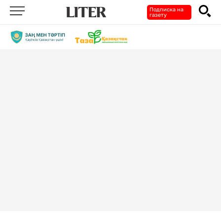
Подписка на
газету