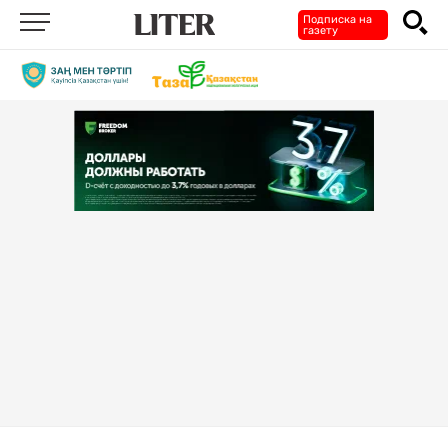
Подписка на
газету