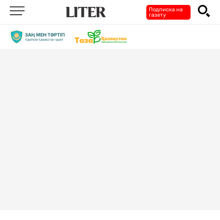
Подписка на
газету