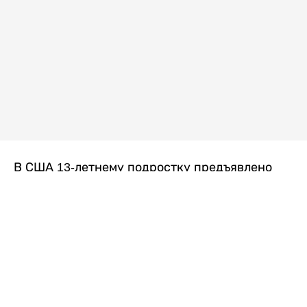
В США 13-летнему подростку предъявлено
обвинение в убийстве второй степени после
гибели его 14-летней сводной сестры. По
версии следствия, трагедия произошла
вскоре после ссоры между детьми, передает
Liter.kz
со ссылкой на
kmph.com
.
Как сообщили в полиции, девочка получила