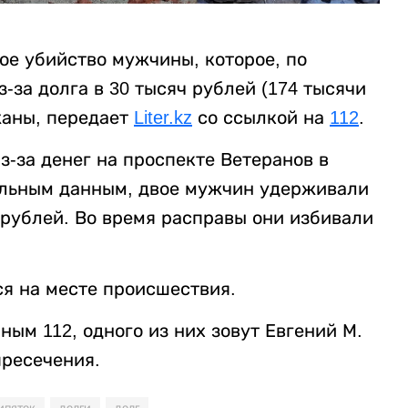
ое убийство мужчины, которое, по
за долга в 30 тысяч рублей (174 тысячи
жаны, передает
Liter.kz
со ссылкой на
112
.
-за денег на проспекте Ветеранов в
ельным данным, двое мужчин удерживали
 рублей. Во время расправы они избивали
я на месте происшествия.
ым 112, одного из них зовут Евгений М.
пресечения.
ипяток
долги
долг