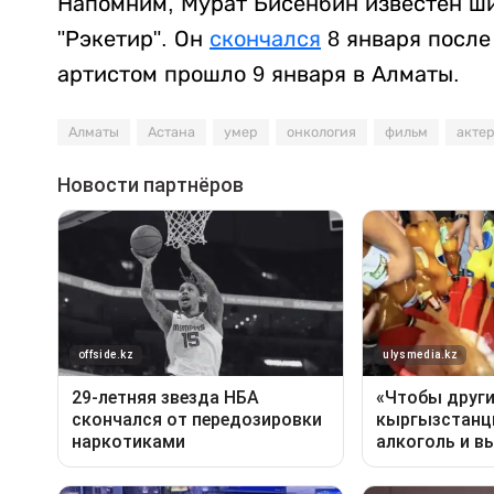
Напомним, Мурат Бисенбин известен ш
"Рэкетир". Он
скончался
8 января после
артистом прошло 9 января в Алматы.
Алматы
Астана
умер
онкология
фильм
акте