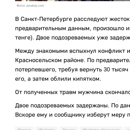
Фото: pixabay.com
В Санкт-Петербурге расследуют жесток
предварительным данным, произошло из-
тенге). Двое подозреваемых уже задер
Между знакомыми вспыхнул конфликт из
Красносельском районе. По предварит
потерпевшего, требуя вернуть 30 тысяч
его, а затем облили кипятком.
От полученных травм мужчина скончалс
Двое подозреваемых задержаны. По данн
Вскоре ему и сообщнику изберут меру 
Россия
Убийство
Деньги
Убийство. Криминал
к