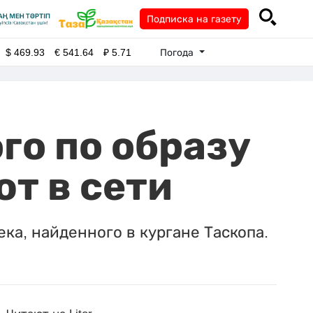
Подписка на газету
Погода
$
469.93
€
541.64
₽
5.71
го по образу
т в сети
ка, найденного в кургане Таскопа.