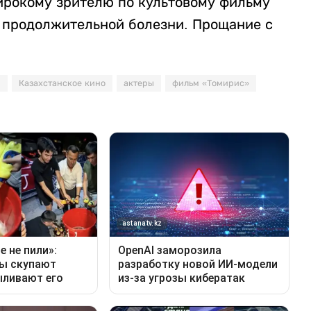
ирокому зрителю по культовому фильму
 продолжительной болезни. Прощание с
р
Казахстанское кино
актеры
фильм «Томирис»