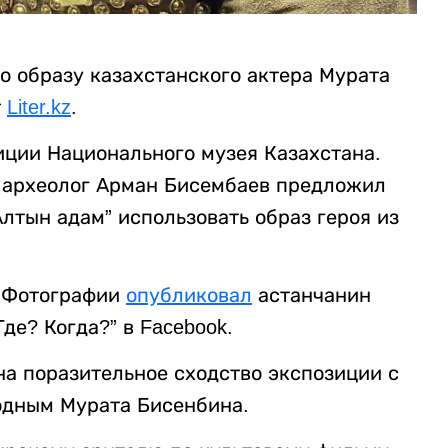
о образу казахстанского актера Мурата
т
Liter.kz
.
иции Национального музея Казахстана.
 и археолог Арман Бисембаев предложил
лтын адам” использовать образ героя из
. Фотографии
опубликовал
астанчанин
Где? Когда?” в Facebook.
на поразительное сходство экспозиции с
одным Мурата Бисенбина.