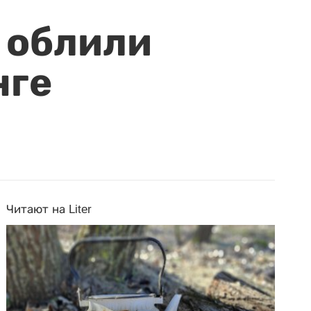
 облили
нге
Читают на Liter