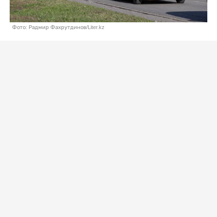
Фото: Радмир Фахрутдинов/Liter.kz