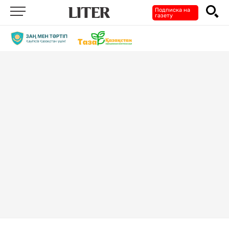
Подписка на
газету