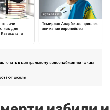
дключать к центральному водоснабжению - аким
аботают школы
мерти избили и