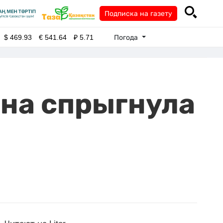
Подписка на газету
Погода
$
469.93
€
541.64
₽
5.71
на спрыгнула