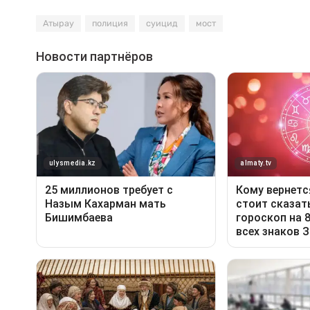
Атырау
полиция
суицид
мост