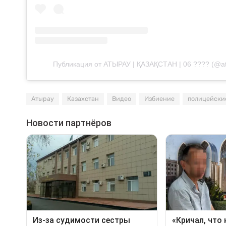
Публикация от АТЫРАУ | ҚАЗАҚСТАН | 06 ???? (@atyra
Атырау
Казахстан
Видео
Избиение
полицейски