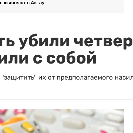
а выясняют в Актау
ть убили четвер
или с собой
"защитить" их от предполагаемого насил