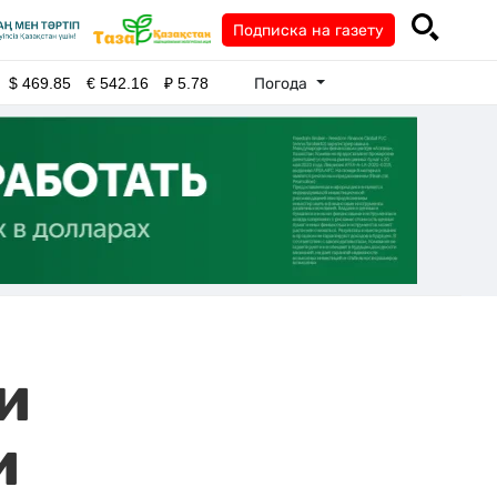
Подписка на газету
Погода
$
469.85
€
542.16
₽
5.78
и
и