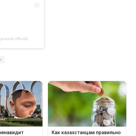
uoil.official)
е