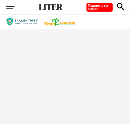
Подписка на
газету