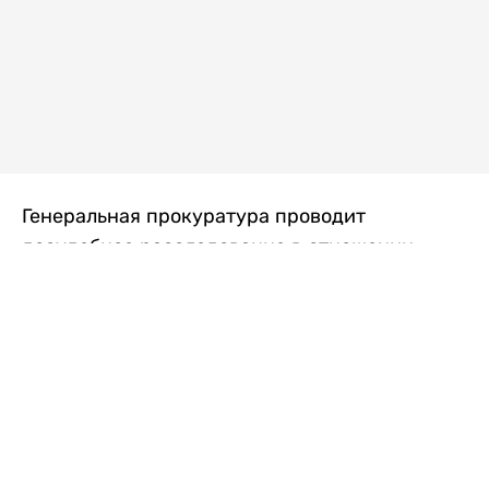
Генеральная прокуратура проводит
досудебное расследование в отношении
преступной группы, длительное время
занимавшейся экономической контрабандой
товаров из Китая в Казахстан, передает
Liter.kz
со ссылкой на Генпрокуратуру РК.
"Следствием установлено, что из 37
компаний, только по двум
аффилированным предприятиям