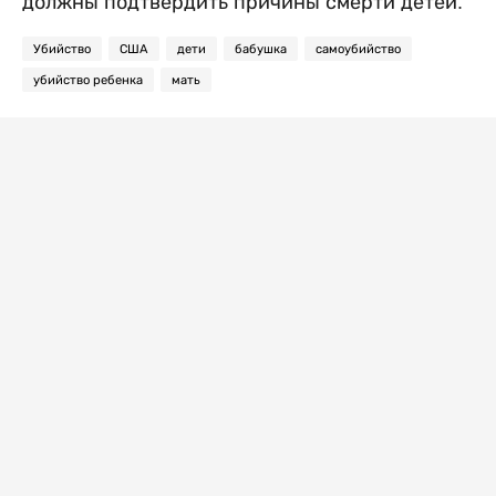
должны подтвердить причины смерти детей.
Убийство
США
дети
бабушка
самоубийство
убийство ребенка
мать