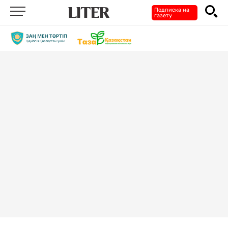
Подписка на
газету