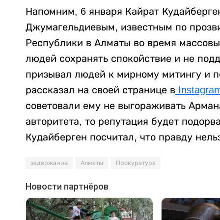
Напомним, 6 января Кайрат Кудайберге
Джумагельдиевым, известным по прозв
Республики в Алматы во время массовы
людей сохранять спокойствие и не подд
призывал людей к мирному митингу и п
рассказал на своей странице в
Instagra
советовали ему не выгораживать Арман
авторитета, то репутация будет подорв
Кудайберген посчитал, что правду нель
задержание
Алматы
Прокуратура