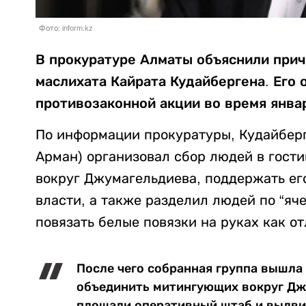
Фото: inform.kz
В прокуратуре Алматы объяснили прич
маслихата Кайрата Кудайбергена. Его 
противозаконной акции во время янва
По информации прокуратуры, Кудайбер
Арман) организовал сбор людей в гости
вокруг Джумагельдиева, поддержать ег
власти, а также разделил людей по “яче
повязать белые повязки на руках как о
После чего собранная группа вышла
объединить митингующих вокруг Джу
площади оперативный штаб и выдви