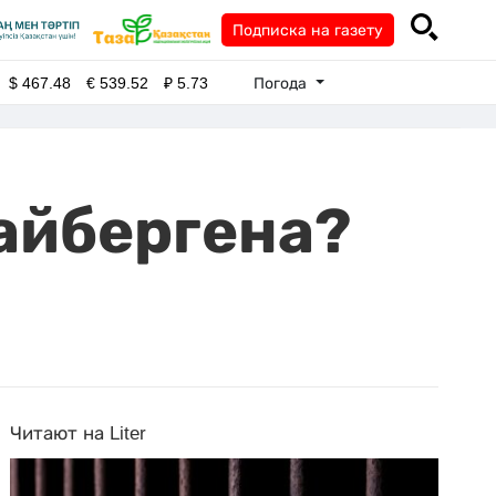
Подписка на газету
Погода
$
467.48
€
539.52
₽
5.73
айбергена?
Читают на Liter