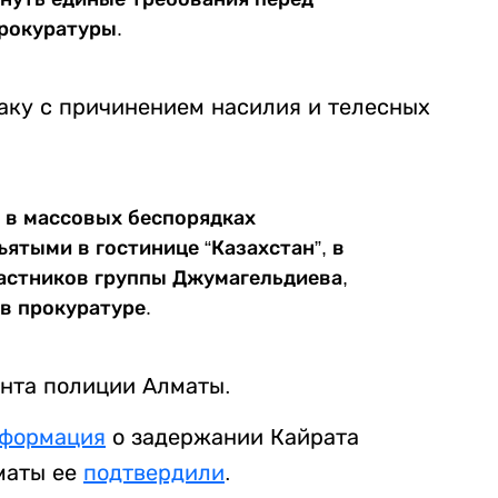
прокуратуры.
раку с причинением насилия и телесных
а в массовых беспорядках
ятыми в гостинице “Казахстан”, в
астников группы Джумагельдиева,
в прокуратуре.
ента полиции Алматы.
нформация
о задержании Кайрата
маты ее
подтвердили
.