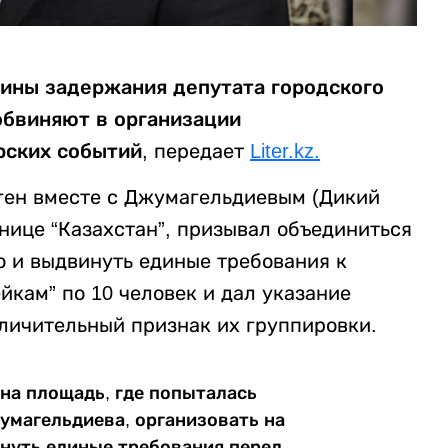
ины задержания депутата городского
обвиняют в организации
рских событий,
передает
Liter.kz.
ген вместе с Джумагельдиевым (Дикий
нице “Казахстан”, призывал объединиться
о и выдвинуть единые требования к
йкам” по 10 человек и дал указание
тличительный признак их группировки.
 на площадь, где попыталась
магельдиева, организовать на
нуть единые требования перед