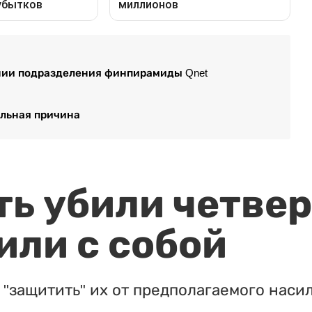
нии подразделения финпирамиды Qnet
ельная причина
ть убили четвер
или с собой
"защитить" их от предполагаемого насил