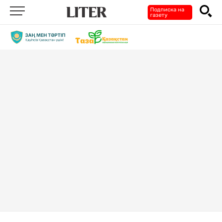
Подписка на
газету