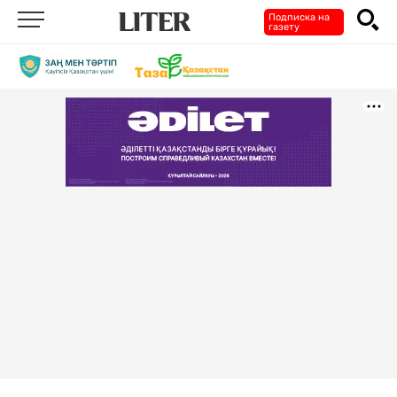
Подписка на
газету