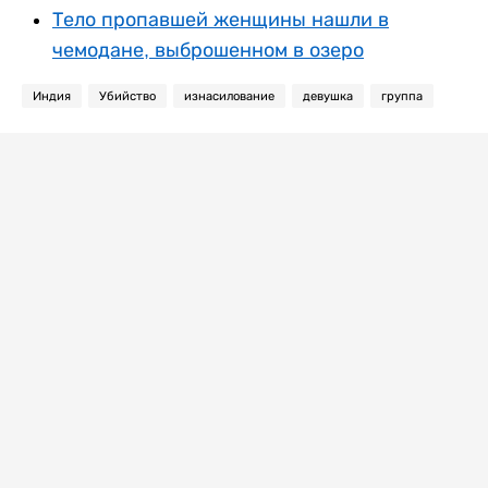
Тело пропавшей женщины нашли в
чемодане, выброшенном в озеро
Индия
Убийство
изнасилование
девушка
группа