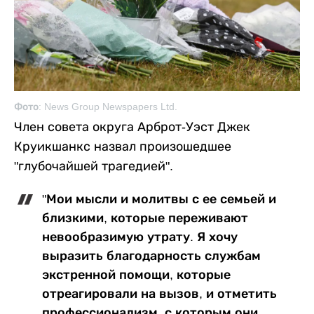
Фото: News Group Newspapers Ltd.
Член совета округа Арброт-Уэст Джек
Круикшанкс назвал произошедшее
"глубочайшей трагедией".
"Мои мысли и молитвы с ее семьей и
близкими, которые переживают
невообразимую утрату. Я хочу
выразить благодарность службам
экстренной помощи, которые
отреагировали на вызов, и отметить
профессионализм, с которым они