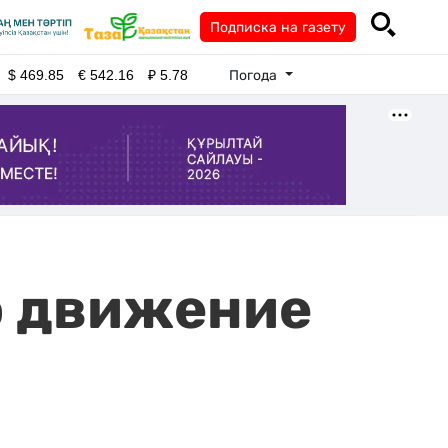
Подписка на газету
Погода
$
469.85
€
542.16
₽
5.78
о движение