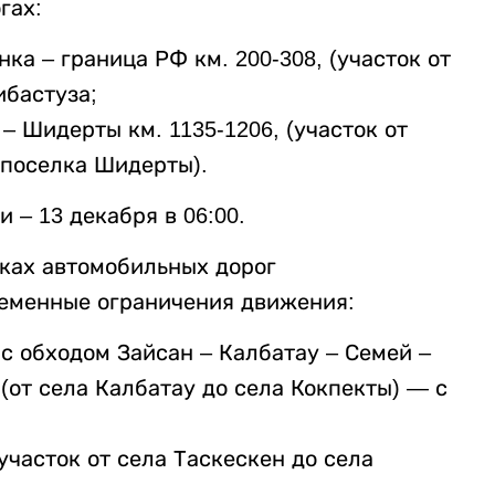
гах:
ка – граница РФ км. 200-308, (участок от
ибастуза;
– Шидерты км. 1135-1206, (участок от
 поселка Шидерты).
 – 13 декабря в 06:00.
тках автомобильных дорог
ременные ограничения движения:
с обходом Зайсан – Калбатау – Семей –
(от села Калбатау до села Кокпекты) — с
(участок от села Таскескен до села