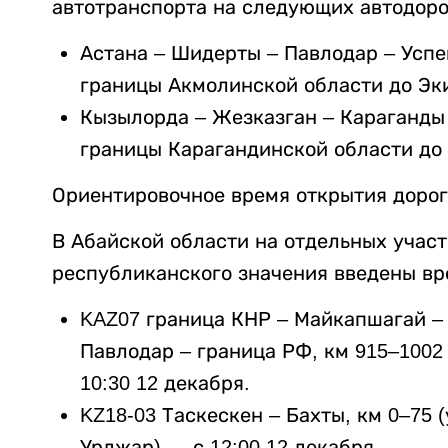
автотранспорта на следующих автодоро
Астана – Шидерты – Павлодар – Успен
границы Акмолинской области до Эк
Кызылорда – Жезказган – Караганды 
границы Карагандинской области до
Ориентировочное время открытия дороги
В Абайской области на отдельных учас
республиканского значения введены в
KAZ07 граница КНР – Майкапшагай – 
Павлодар – граница РФ, км 915–1002 
10:30 12 декабря.
KZ18-03 Таскескен – Бахты, км 0–75 
Урджар) — с 12:00 12 декабря.