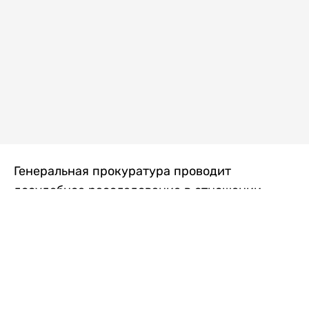
Генеральная прокуратура проводит
досудебное расследование в отношении
преступной группы, длительное время
занимавшейся экономической контрабандой
товаров из Китая в Казахстан, передает
Liter.kz
со ссылкой на Генпрокуратуру РК.
"Следствием установлено, что из 37