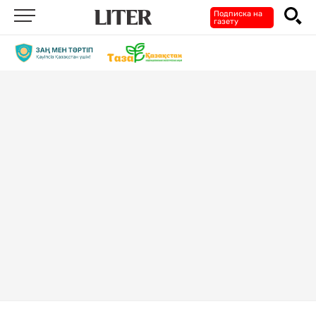
Подписка на
газету