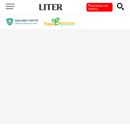
Подписка на
газету