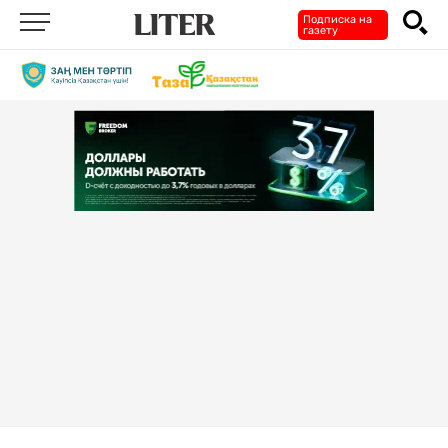
Подписка на
газету