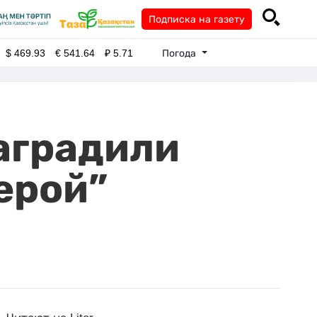
Подписка на газету
Погода
$
469.93
€
541.64
₽
5.71
аградили
ерой”