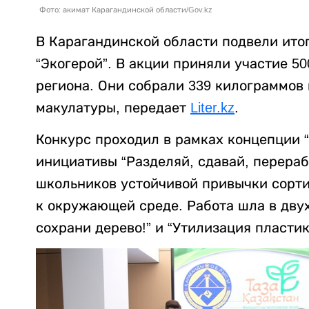
Фото: акимат Карагандинской области/Gov.kz
В Карагандинской области подвели итог
“Экогерой”. В акции приняли участие 5
региона. Они собрали 339 килограммов 
макулатуры, передает
Liter.kz
.
Конкурс проходил в рамках концепции “Т
инициативы “Разделяй, сдавай, перераб
школьников устойчивой привычки сорти
к окружающей среде. Работа шла в двух
сохрани дерево!” и “Утилизация пласти