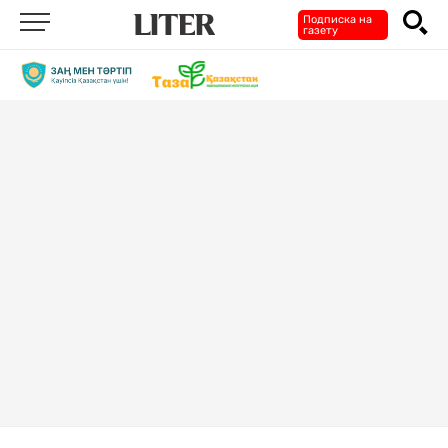
Подписка на
газету