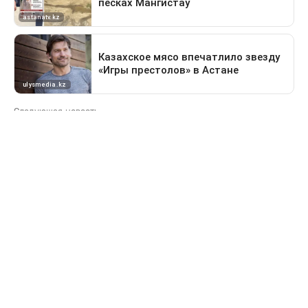
Следующая новость
Какие дороги перекроют в Астане 9 августа
Предыдущая новость
Поездка в Тараз станет дольше: водителей
перенаправят на старый перевал
Деньги
За сколько продают и
покупают доллары в
обменниках Казахстана 6