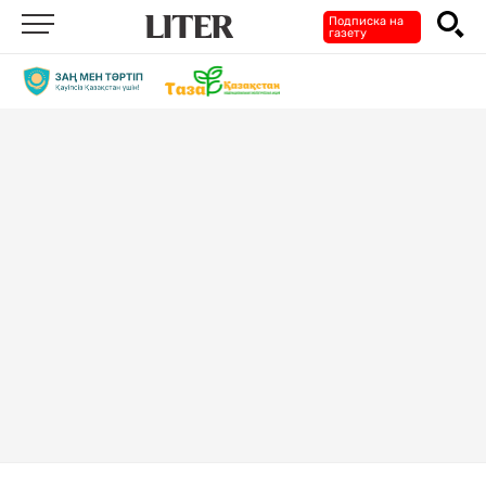
Подписка на
газету