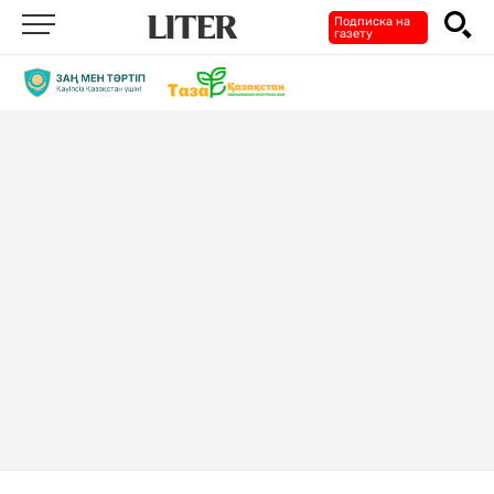
Подписка на
газету