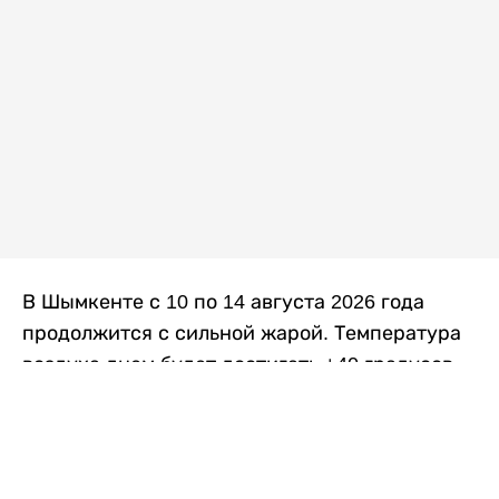
В Шымкенте с 10 по 14 августа 2026 года
продолжится с сильной жарой. Температура
воздуха днем будет достигать +40 градусов,
осадков не ожидается, передает
Liter.kz
со
ссылкой на
данные
Казгидромета.
Согласно информации синоптиков, будущая