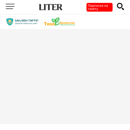
Подписка на
газету