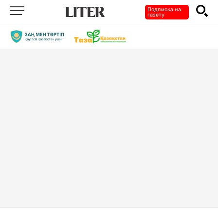
Подписка на
газету