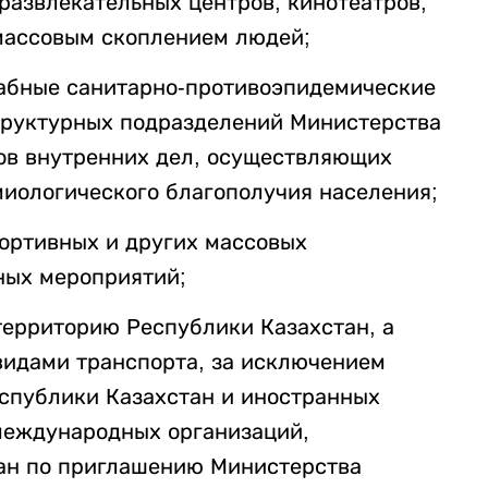
-развлекательных центров, кинотеатров,
 массовым скоплением людей;
табные санитарно-противоэпидемические
структурных подразделений Министерства
ов внутренних дел, осуществляющих
миологического благополучия населения;
портивных и других массовых
ных мероприятий;
 территорию Республики Казахстан, а
 видами транспорта, за исключением
спублики Казахстан и иностранных
 международных организаций,
ан по приглашению Министерства