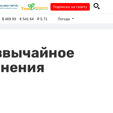
Подписка на газету
Погода
$
469.93
€
541.64
₽
5.71
езвычайное
анения