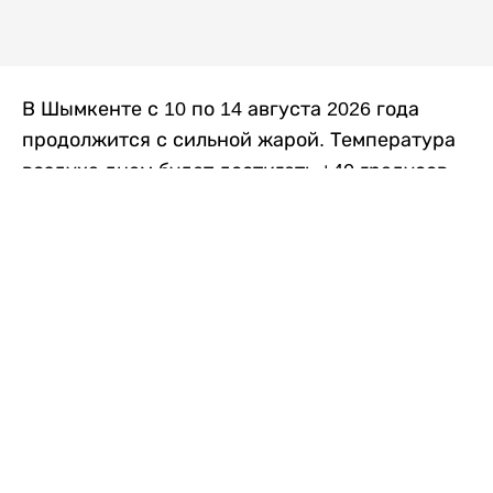
В Шымкенте с 10 по 14 августа 2026 года
продолжится с сильной жарой. Температура
воздуха днем будет достигать +40 градусов,
осадков не ожидается, передает
Liter.kz
со
ссылкой на
данные
Казгидромета.
Согласно информации синоптиков, будущая
рабочая неделя в городе сохранится
переменная облачность. К концу недели жара
немного ослабеет.
Понедельник, 10 августа:
ночью +23…+25
градусов, днем +38…+40. Без осадков.
Северо-восточный ветер – 8–13 метров в