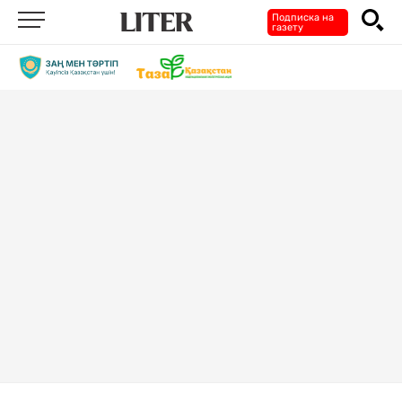
Подписка на
газету