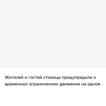
Жителей и гостей столицы предупредили о
временных ограничениях движения на одном
из самых загруженных проспектов города.
Причиной станут дорожные работы, которые
продлятся два дня, передает
Liter.kz
.