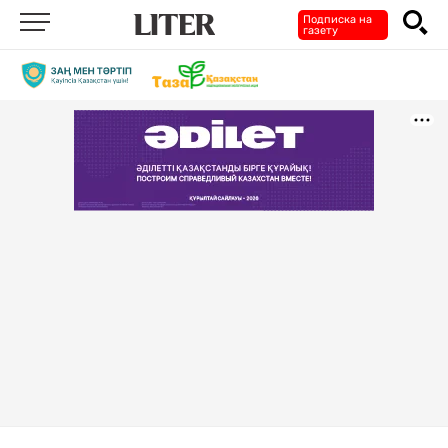
Подписка на
газету