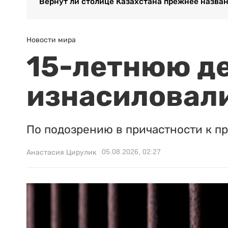
Вернут ли столице Казахстана прежнее назван
Новости мира
15-летнюю д
изнасиловали
По подозрению в причастности к п
05.08.2026, 02:27
Анастасия Цирулик