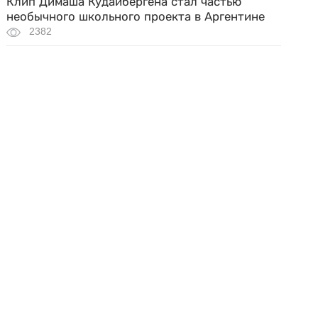
Клип Димаша Кудайбергена стал частью
необычного школьного проекта в Аргентине
2382