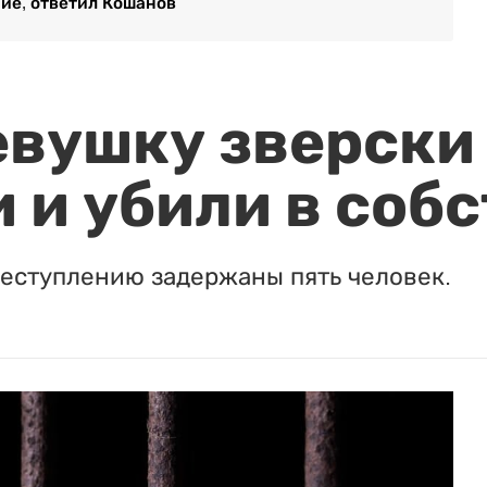
ие, ответил Кошанов
евушку зверски
 и убили в соб
реступлению задержаны пять человек.