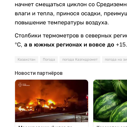
начнет смещаться циклон со Средиземн
влаги и тепла, принося осадки, преиму
повышение температуры воздуха.
Столбики термометров в северных регио
°С,
а в южных регионах и вовсе до +15..
Казахстан
Погода
погода Казгидромет
погода на з