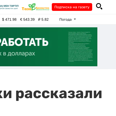
Подписка на газету
Погода
$
471.98
€
543.39
₽
5.82
ки рассказали