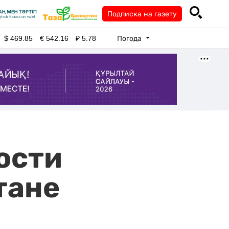
Подписка на газету
Погода
$
469.85
€
542.16
₽
5.78
ости
тане