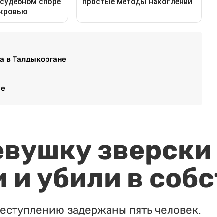
а в Талдыкоргане
не
евушку зверски
 и убили в соб
реступлению задержаны пять человек.