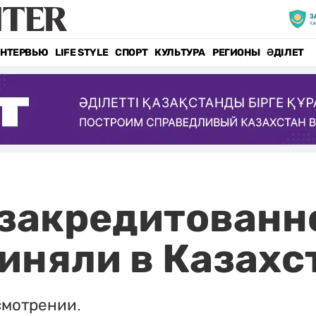
НТЕРВЬЮ
LIFE STYLE
СПОРТ
КУЛЬТУРА
РЕГИОНЫ
ӘДІЛЕТ
 закредитованн
иняли в Казахс
смотрении.