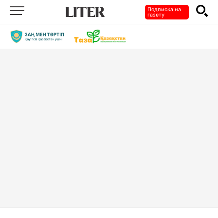
Подписка на
газету