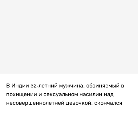
В Индии 32-летний мужчина, обвиняемый в
похищении и сексуальном насилии над
несовершеннолетней девочкой, скончался
после того, как разъяренная толпа жестоко
избила его в. Полиция сообщила об аресте
восьми человек, причастных к нападению,
передает
Liter.kz
со ссылкой на
news9live
.