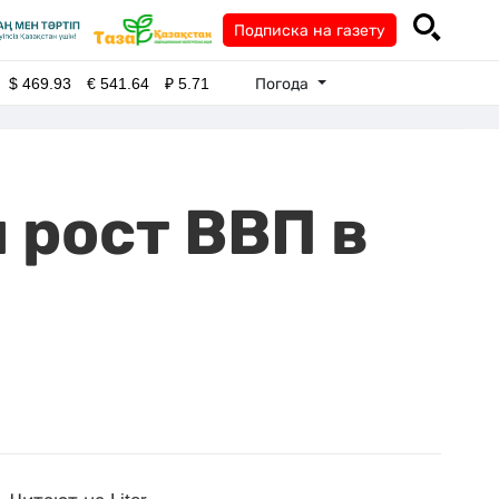
Подписка на газету
Погода
$
469.93
€
541.64
₽
5.71
 рост ВВП в