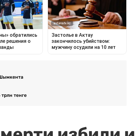
 Шымкента
 трлн тенге
мерти избили и