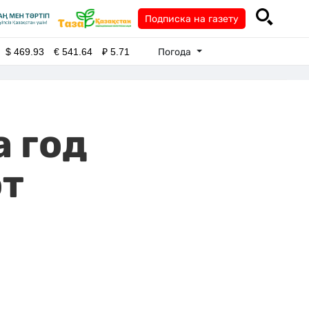
Подписка на газету
Погода
$
469.93
€
541.64
₽
5.71
а год
от