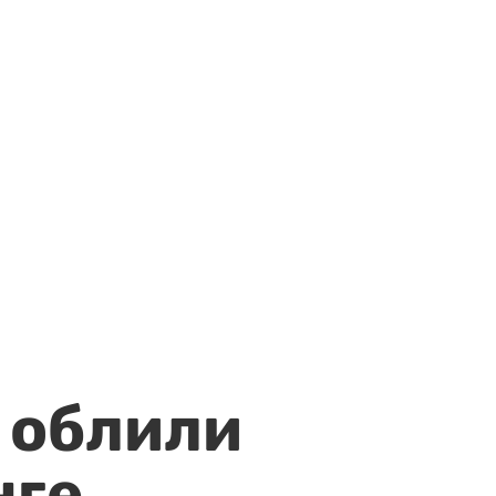
 облили
нге