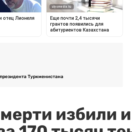
 президента Туркменистана
мерти избили и
за 170 тысяч те