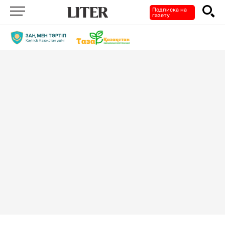
Подписка на
газету