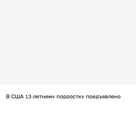
В США 13-летнему подростку предъявлено
обвинение в убийстве второй степени после
гибели его 14-летней сводной сестры. По
версии следствия, трагедия произошла
вскоре после ссоры между детьми, передает