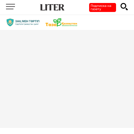
Подписка на
газету