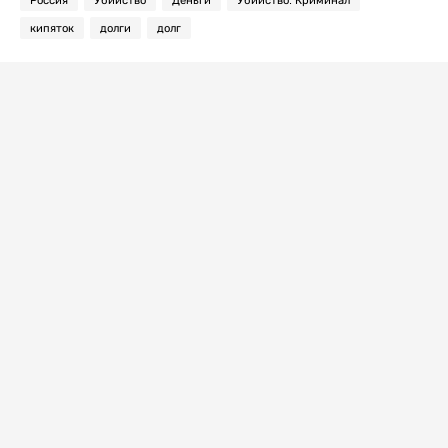
кипяток
долги
долг