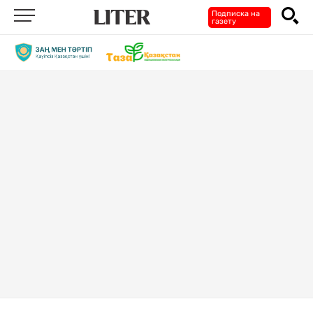
Подписка на
газету