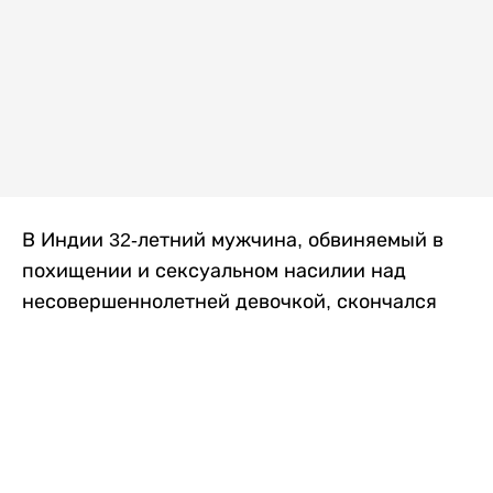
В Индии 32-летний мужчина, обвиняемый в
похищении и сексуальном насилии над
несовершеннолетней девочкой, скончался
после того, как разъяренная толпа жестоко
избила его в. Полиция сообщила об аресте
восьми человек, причастных к нападению,
передает
Liter.kz
со ссылкой на
news9live
.
Местные жители рассказали, что