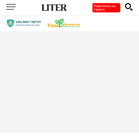
Подписка на
газету