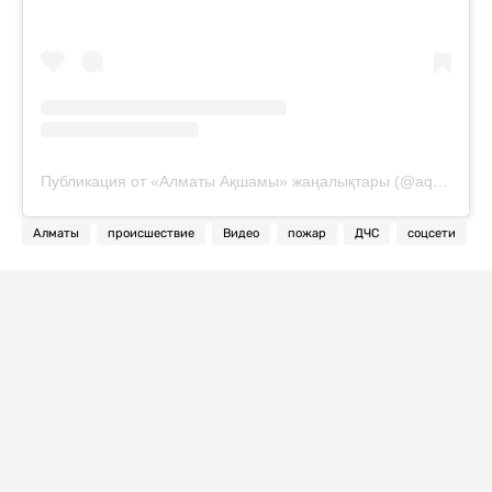
Публикация от «Алматы Ақшамы» жаңалықтары (@aqsham_news)
Алматы
происшествие
Видео
пожар
ДЧС
соцсети