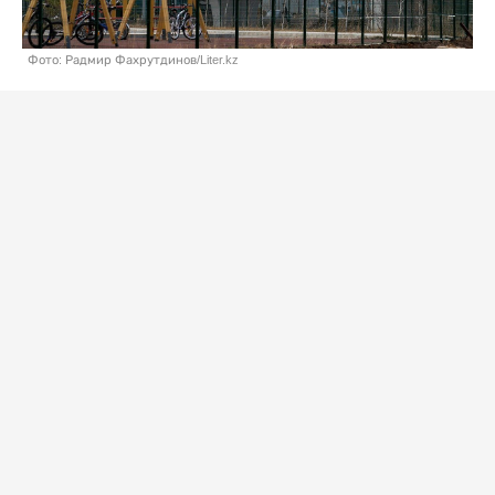
Фото: Радмир Фахрутдинов/Liter.kz