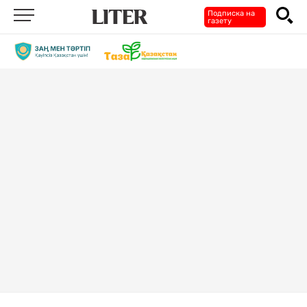
Подписка на
газету