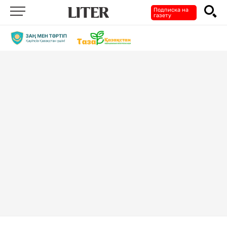
Подписка на
газету