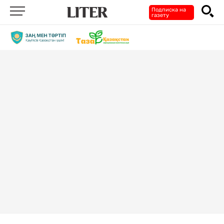
Подписка на
газету