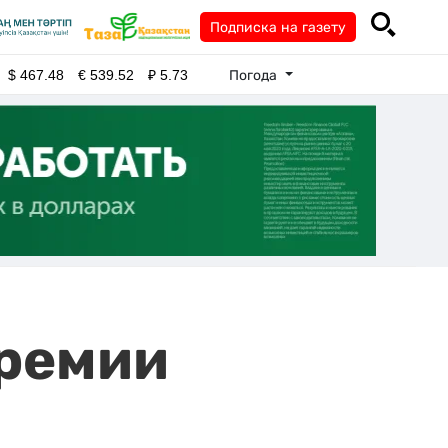
Подписка на газету
Погода
$
467.48
€
539.52
₽
5.73
премии