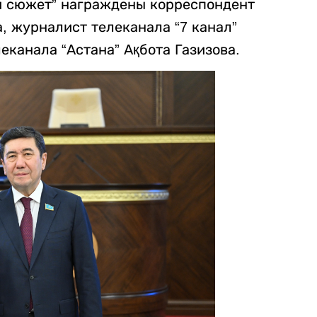
й сюжет” награждены корреспондент
, журналист телеканала “7 канал”
еканала “Астана” Ақбота Газизова.