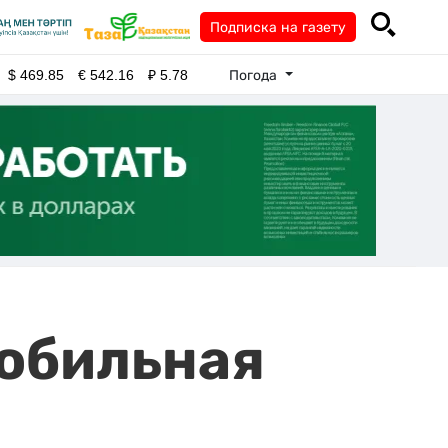
Подписка на газету
Погода
$
469.85
€
542.16
₽
5.78
мобильная